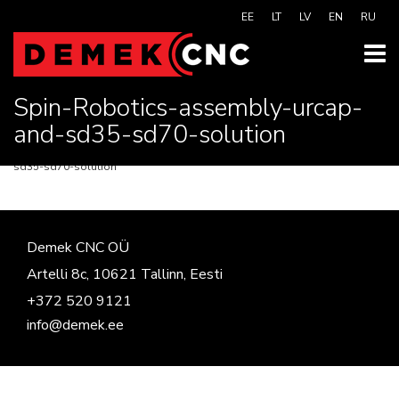
EE
LT
LV
EN
RU
Spin-Robotics-assembly-urcap-
and-sd35-sd70-solution
Demek CNC
>
Spin Robotics
>
Spin-Robotics-assembly-urcap-and-
sd35-sd70-solution
Demek CNC OÜ
Artelli 8c, 10621 Tallinn, Eesti
+372 520 9121
info@demek.ee